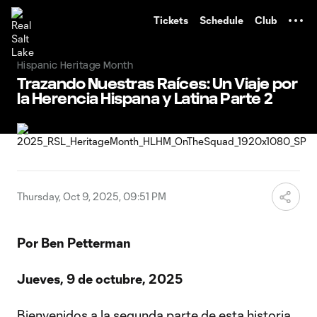
TENT
Tickets
Schedule
Club
Hispanic Heritage Month
Trazando Nuestras Raíces: Un Viaje por
la Herencia Hispana y Latina Parte 2
Thursday, Oct 9, 2025, 09:51 PM
Por Ben Petterman
Jueves, 9 de octubre, 2025
Bienvenidos a la segunda parte de esta historia