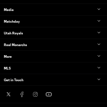
Media
Matchday
Utah Royals
Real Monarchs
More
MLS
Get in Touch