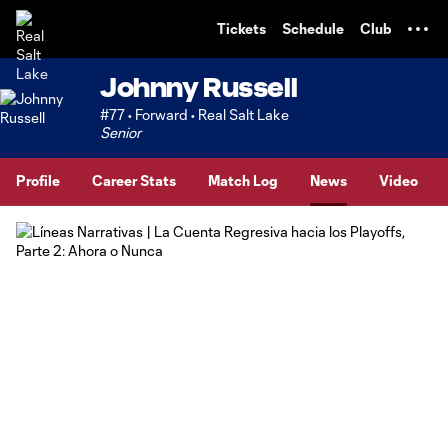
TENT
Tickets
Schedule
Club
Johnny Russell
#77 • Forward • Real Salt Lake
Senior
Profile
Career Stats
Match Log
News
Video