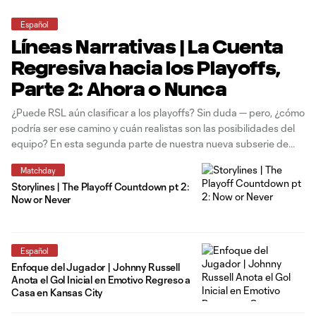
Español
Líneas Narrativas | La Cuenta
Regresiva hacia los Playoffs,
Parte 2: Ahora o Nunca
¿Puede RSL aún clasificar a los playoffs? Sin duda — pero, ¿cómo
podría ser ese camino y cuán realistas son las posibilidades del
equipo? En esta segunda parte de nuestra nueva subserie de
Líneas Narrativas, nuestro autor explora distintas
Matchday
interpretaciones de las preguntas clave que definen esta etapa
Storylines | The Playoff Countdown pt 2:
final de
Now or Never
Español
Enfoque del Jugador | Johnny Russell
Anota el Gol Inicial en Emotivo Regreso a
Casa en Kansas City