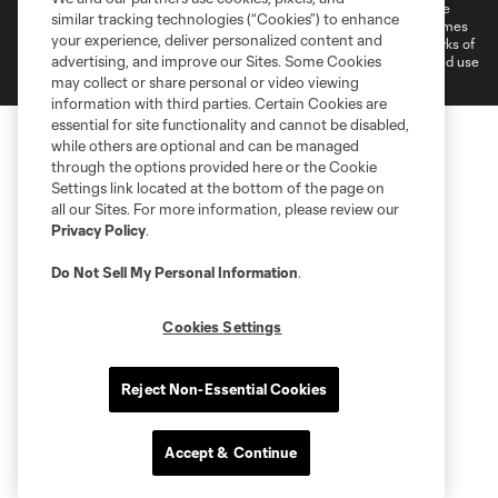
©2026 MLS. The Major League Soccer and MLS name and shield are
similar tracking technologies (“Cookies”) to enhance
registered trademarks of Major League Soccer, L.L.C. (“MLS”). The names
your experience, deliver personalized content and
and logos of MLS teams are registered and/or common law trademarks of
advertising, and improve our Sites. Some Cookies
MLS or are used with the permission of their owners. Any unauthorized use
is forbidden.
may collect or share personal or video viewing
information with third parties. Certain Cookies are
essential for site functionality and cannot be disabled,
while others are optional and can be managed
through the options provided here or the Cookie
Settings link located at the bottom of the page on
all our Sites. For more information, please review our
Privacy Policy
.
Do Not Sell My Personal Information
.
Cookies Settings
Reject Non-Essential Cookies
Accept & Continue