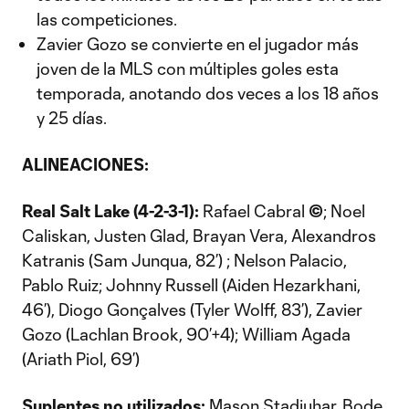
las competiciones.
Zavier Gozo se convierte en el jugador más
joven de la MLS con múltiples goles esta
temporada, anotando dos veces a los 18 años
y 25 días.
ALINEACIONES:
Real Salt Lake (4-2-3-1):
Rafael Cabral
©
; Noel
Caliskan, Justen Glad, Brayan Vera, Alexandros
Katranis (Sam Junqua, 82’) ; Nelson Palacio,
Pablo Ruiz; Johnny Russell (Aiden Hezarkhani,
46’), Diogo Gonçalves (Tyler Wolff, 83’), Zavier
Gozo (Lachlan Brook, 90’+4); William Agada
(Ariath Piol, 69’)
Suplentes no utilizados:
Mason Stadjuhar, Bode