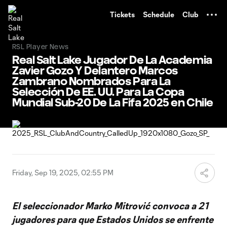
TENT
Tickets
Schedule
Club
RSL Player News
Real Salt Lake Jugador De La Academia
Zavier Gozo Y Delantero Marcos
Zambrano Nombrados Para La
Selección De EE. UU. Para La Copa
Mundial Sub-20 De La Fifa 2025 en Chile
Friday, Sep 19, 2025, 02:55 PM
El seleccionador Marko Mitrović convoca a 21
jugadores para que Estados Unidos se enfrente