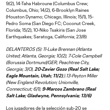
9/2), 14-Taha Habroune (Columbus Crew;
Columbus, Ohio; 14/2), 6-Brooklyn Raines
(Houston Dynamo; Chicago, Illinois; 15/1), 15-
Pedro Soma (San Diego FC; Coconut Creek,
Florida; 15/2), 10-Niko Tsakiris (San Jose
Earthquakes; Saratoga, California; 23/8)
DELANTEROS (5): 11-Luke Brennan (Atlanta
United; Atlanta, Georgia; 10/2), 7-Cole Campbell
(Borussia Dortmund/GER; Peachtree City,
Georgia; 3/0),
20-Zavier Gozo (Real Salt Lake;
Eagle Mountain, Utah; 11/2)
,\
13-Peyton Miller
(New England Revolution; Unionville,
Connecticut; 6/1),
9-Marcos Zambrano (Real
Salt Lake; Gladwyne, Pennsylvania; 13/6)
Los jugadores de la selección sub-20 se