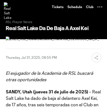
TENT
Tickets
Schedule
Club
RSL Player News
Real Salt Lake Da De Baja A Axel Kei
Thursday, Jul 31, 2025, 08:55 PM
El exjugador de la Academia de RSL buscará
otras oportunidades
SANDY, Utah (jueves 31 de julio de 2025)
– Real
Salt Lake ha dado de baja al delantero Axel Kei,
de 17 años, tras seis temporadas con el Club en