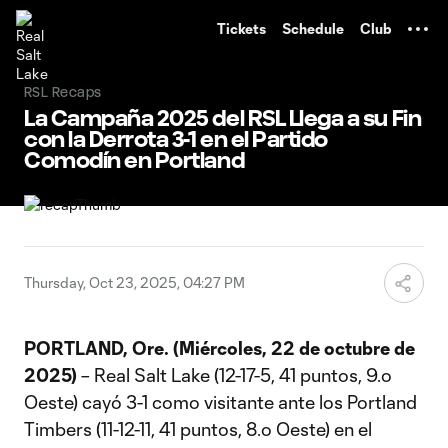
TENT
Tickets
Schedule
Club
RSL Recaps
La Campaña 2025 del RSL Llega a su Fin
con la Derrota 3-1 en el Partido
Comodín en Portland
Thursday, Oct 23, 2025, 04:27 PM
PORTLAND, Ore. (Miércoles, 22 de octubre de
2025)
– Real Salt Lake (12-17-5, 41 puntos, 9.º
Oeste) cayó 3-1 como visitante ante los Portland
Timbers (11-12-11, 41 puntos, 8.º Oeste) en el