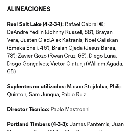
ALINEACIONES
Real Salt Lake (4-2-3-1):
Rafael Cabral
©
;
DeAndre Yedlin (Johnny Russell, 88’), Brayan
Vera, Justen Glad,Alex Katranis; Noel Caliskan
(Emeka Eneli, 46’), Braian Ojeda (Jesus Barea,
78’); Zavier Gozo (Rwan Cruz, 65’), Diego Luna,
Diogo Gonçalves; Victor Olatunji (William Agada,
65’)
Suplentes no utilizados:
Mason Stajduhar, Philip
Quinton, Sam Junqua, Pablo Ruiz
Director Técnico:
Pablo Mastroeni
Portland Timbers (4-3-3):
James Pantemis; Juan