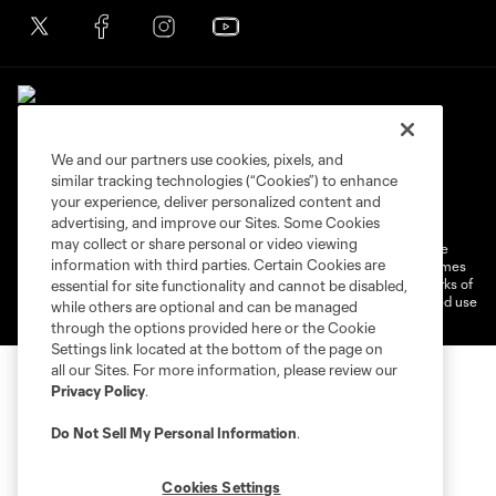
We and our partners use cookies, pixels, and
similar tracking technologies (“Cookies”) to enhance
Terms of Service
Privacy Policy
your experience, deliver personalized content and
Do Not Sell or Share My Personal Information
Cookies Settings
advertising, and improve our Sites. Some Cookies
may collect or share personal or video viewing
©2026 MLS. The Major League Soccer and MLS name and shield are
information with third parties. Certain Cookies are
registered trademarks of Major League Soccer, L.L.C. (“MLS”). The names
and logos of MLS teams are registered and/or common law trademarks of
essential for site functionality and cannot be disabled,
MLS or are used with the permission of their owners. Any unauthorized use
while others are optional and can be managed
is forbidden.
through the options provided here or the Cookie
Settings link located at the bottom of the page on
all our Sites. For more information, please review our
Privacy Policy
.
Do Not Sell My Personal Information
.
Cookies Settings