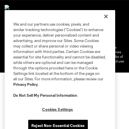
We and our partners use cookies, pixels, and
similar tracking technologies (“Cookies”) to enhance
Terms of Service
Privacy Policy
your experience, deliver personalized content and
Do Not Sell or Share My Personal Information
Cookies Settings
advertising, and improve our Sites. Some Cookies
may collect or share personal or video viewing
©2026 MLS. The Major League Soccer and MLS name and shield are
information with third parties. Certain Cookies are
registered trademarks of Major League Soccer, L.L.C. (“MLS”). The names
and logos of MLS teams are registered and/or common law trademarks of
essential for site functionality and cannot be disabled,
MLS or are used with the permission of their owners. Any unauthorized use
while others are optional and can be managed
is forbidden.
through the options provided here or the Cookie
Settings link located at the bottom of the page on
all our Sites. For more information, please review our
Privacy Policy
.
Do Not Sell My Personal Information
.
Cookies Settings
Reject Non-Essential Cookies