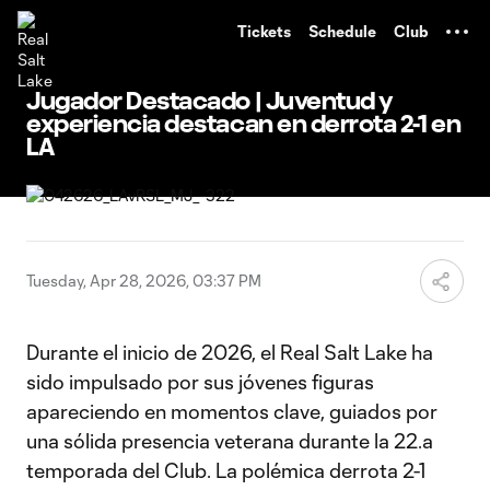
TENT
Tickets
Schedule
Club
Jugador Destacado | Juventud y
experiencia destacan en derrota 2-1 en
LA
Tuesday, Apr 28, 2026, 03:37 PM
Durante el inicio de 2026, el Real Salt Lake ha
sido impulsado por sus jóvenes figuras
apareciendo en momentos clave, guiados por
una sólida presencia veterana durante la 22.ª
temporada del Club. La polémica derrota 2-1