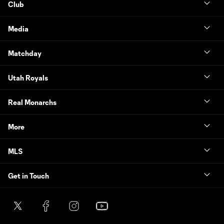
Club
Media
Matchday
Utah Royals
Real Monarchs
More
MLS
Get in Touch