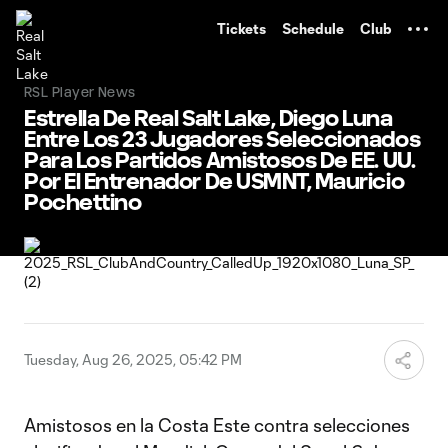
TENT
Tickets
Schedule
Club
RSL Player News
Estrella De Real Salt Lake, Diego Luna
Entre Los 23 Jugadores Seleccionados
Para Los Partidos Amistosos De EE. UU.
Por El Entrenador De USMNT, Mauricio
Pochettino
Tuesday, Aug 26, 2025, 05:42 PM
Amistosos en la Costa Este contra selecciones