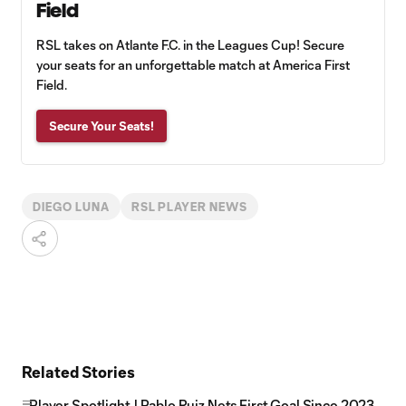
Field
RSL takes on Atlante F.C. in the Leagues Cup! Secure
your seats for an unforgettable match at America First
Field.
Secure Your Seats!
DIEGO LUNA
RSL PLAYER NEWS
Related Stories
Player Spotlight | Pablo Ruiz Nets First Goal Since 2023