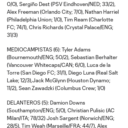
0/0), Sergiño Dest (PSV Eindhoven/NED; 33/2),
Alex Freeman (Orlando City; 7/0), Nathan Harriel
(Philadelphia Union; 1/0), Tim Ream (Charlotte
FC; 74/1), Chris Richards (Crystal Palace/ENG;
31/3)
MEDIOCAMPISTAS (6): Tyler Adams
(Bournemouth/ENG; 50/2), Sebastian Berhalter
(Vancouver Whitecaps/CAN; 6/0), Luca de la
Torre (San Diego FC; 31/1), Diego Luna (Real Salt
Lake; 12/3),Jack McGlynn (Houston Dynamo;
11/2), Sean Zawadzki (Columbus Crew; 1/0)
DELANTEROS (5): Damion Downs
(Southampton/ENG; 5/0), Christian Pulisic (AC
Milan/ITA; 78/32) Josh Sargent (Norwich/ENG;
28/5), Tim Weah (Marseille/FRA; 44/7), Alex