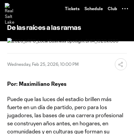
TENT
Tickets
Schedule
Club
De las raíces a las ramas
Wednesday, Feb 25, 2026, 10:00 PM
Por: Maximiliano Reyes
Puede que las luces del estadio brillen más
fuerte en un día de partido, pero para los
jugadores, las bases de una carrera profesional
se construyen años antes, en hogares, en
comunidades y en culturas que forman su