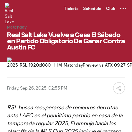
TENT
Tickets
Schedule
Club
Matchday
Real Salt Lake Vuelve a Casa El Sábado
en Partido Obligatorio De Ganar Contra
Austin FC
Friday, Sep 26, 2025, 02:55 PM
RSL busca recuperarse de recientes derrotas
ante LAFC en el penúltimo partido en casa de la
temporada regular 2025; El empuje hacia los
playoffs de la MLS Cup 2025 incluye el regreso