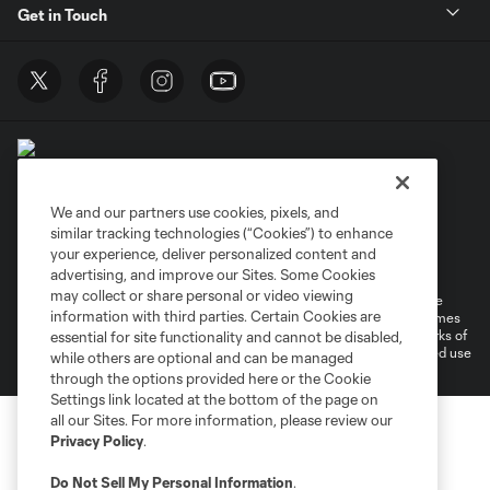
Get in Touch
We and our partners use cookies, pixels, and
similar tracking technologies (“Cookies”) to enhance
Terms of Service
Privacy Policy
your experience, deliver personalized content and
Do Not Sell or Share My Personal Information
Cookies Settings
advertising, and improve our Sites. Some Cookies
may collect or share personal or video viewing
©2026 MLS. The Major League Soccer and MLS name and shield are
information with third parties. Certain Cookies are
registered trademarks of Major League Soccer, L.L.C. (“MLS”). The names
and logos of MLS teams are registered and/or common law trademarks of
essential for site functionality and cannot be disabled,
MLS or are used with the permission of their owners. Any unauthorized use
while others are optional and can be managed
is forbidden.
through the options provided here or the Cookie
Settings link located at the bottom of the page on
all our Sites. For more information, please review our
Privacy Policy
.
Do Not Sell My Personal Information
.