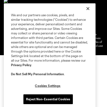
We and our partners use cookies, pixels, and
similar tracking technologies (“Cookies”) to enhance
Terms of Service
Privacy Policy
your experience, deliver personalized content and
Do Not Sell or Share My Personal Information
Cookies Settings
advertising, and improve our Sites. Some Cookies
may collect or share personal or video viewing
©2026 MLS. The Major League Soccer and MLS name and shield are
information with third parties. Certain Cookies are
registered trademarks of Major League Soccer, L.L.C. (“MLS”). The names
and logos of MLS teams are registered and/or common law trademarks of
essential for site functionality and cannot be disabled,
MLS or are used with the permission of their owners. Any unauthorized use
while others are optional and can be managed
is forbidden.
through the options provided here or the Cookie
Settings link located at the bottom of the page on
all our Sites. For more information, please review our
Privacy Policy
.
Do Not Sell My Personal Information
.
Cookies Settings
Reject Non-Essential Cookies