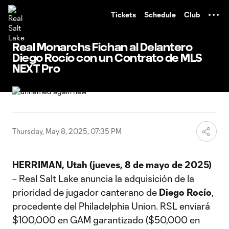
TENT
Tickets
Schedule
Club
Real Monarchs Fichan al Delantero
Diego Rocío con un Contrato de MLS
NEXT Pro
Thursday, May 8, 2025, 07:35 PM
HERRIMAN, Utah (jueves, 8 de mayo de 2025)
– Real Salt Lake anuncia la adquisición de la
prioridad de jugador canterano de
Diego Rocío
,
procedente del Philadelphia Union. RSL enviará
$100,000 en GAM garantizado ($50,000 en