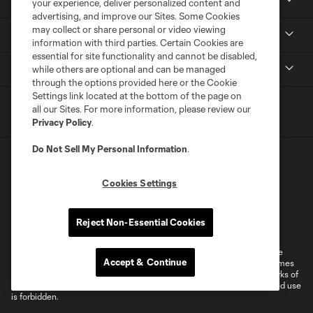
More
your experience, deliver personalized content and
advertising, and improve our Sites. Some Cookies
may collect or share personal or video viewing
MLS
information with third parties. Certain Cookies are
essential for site functionality and cannot be disabled,
Get in Touch
while others are optional and can be managed
through the options provided here or the Cookie
Settings link located at the bottom of the page on
all our Sites. For more information, please review our
Privacy Policy
.
Do Not Sell My Personal Information
.
Cookies Settings
Terms of Service
Privacy Policy
Reject Non-Essential Cookies
Do Not Sell or Share My Personal Information
Cookies Settings
©2026 MLS. The Major League Soccer and MLS name and shield are
Accept & Continue
registered trademarks of Major League Soccer, L.L.C. (“MLS”). The names
and logos of MLS teams are registered and/or common law trademarks of
MLS or are used with the permission of their owners. Any unauthorized use
is forbidden.