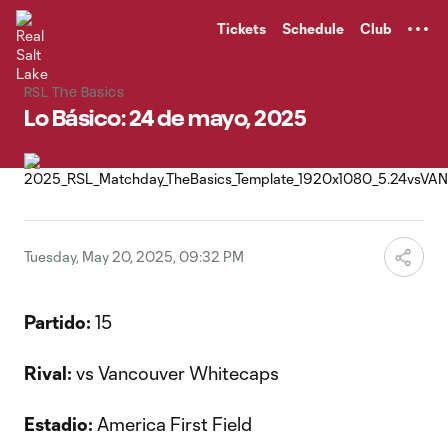
TENT
Tickets
Schedule
Club
RSL The Basics
Lo Básico: 24 de mayo, 2025
Tuesday, May 20, 2025, 09:32 PM
Partido:
15
Rival:
vs Vancouver Whitecaps
Estadio:
America First Field