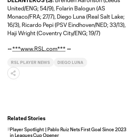
DELANTEROS (5):
Brenden Aaronson (Leeds
United/ENG; 54/9), Folarin Balogun (AS
Monaco/FRA; 27/7), Diego Luna (Real Salt Lake;
16/3), Ricardo Pepi (PSV Eindhoven/NED; 33/13),
Haji Wright (Coventry City/ENG; 19/7)
--
***www.RSL.com***
--
RSL PLAYER NEWS
DIEGO LUNA
Related Stories
Player Spotlight | Pablo Ruiz Nets First Goal Since 2023
in Leagues Cup Opener