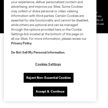
Terms of Service
Privacy Policy
your experience, deliver personalized content and
Do Not Sell or Share My Personal Information
Cookies Settings
advertising, and improve our Sites. Some Cookies
may collect or share personal or video viewing
©2026 MLS. The Major League Soccer and MLS name and shield are
information with third parties. Certain Cookies are
registered trademarks of Major League Soccer, L.L.C. (“MLS”). The names
and logos of MLS teams are registered and/or common law trademarks of
essential for site functionality and cannot be disabled,
MLS or are used with the permission of their owners. Any unauthorized use
while others are optional and can be managed
is forbidden.
through the options provided here or the Cookie
Settings link located at the bottom of the page on
all our Sites. For more information, please review our
Privacy Policy
.
Do Not Sell My Personal Information
.
Cookies Settings
Reject Non-Essential Cookies
Accept & Continue