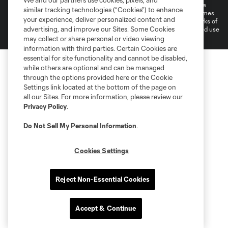
We and our partners use cookies, pixels, and
©2026 MLS. The Major League Soccer and MLS name and shield are
similar tracking technologies (“Cookies”) to enhance
registered trademarks of Major League Soccer, L.L.C. (“MLS”). The names
your experience, deliver personalized content and
and logos of MLS teams are registered and/or common law trademarks of
advertising, and improve our Sites. Some Cookies
MLS or are used with the permission of their owners. Any unauthorized use
is forbidden.
may collect or share personal or video viewing
information with third parties. Certain Cookies are
essential for site functionality and cannot be disabled,
while others are optional and can be managed
through the options provided here or the Cookie
Settings link located at the bottom of the page on
all our Sites. For more information, please review our
Privacy Policy
.
Do Not Sell My Personal Information
.
Cookies Settings
Reject Non-Essential Cookies
Accept & Continue