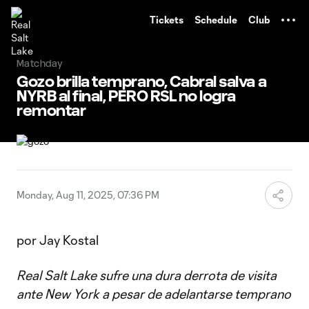
TENT
Tickets
Schedule
Club
Matchday
Gozo brilla temprano, Cabral salva a
NYRB al final, PERO RSL no logra
remontar
Monday, Aug 11, 2025, 07:36 PM
por Jay Kostal
Real Salt Lake sufre una dura derrota de visita
ante New York a pesar de adelantarse temprano