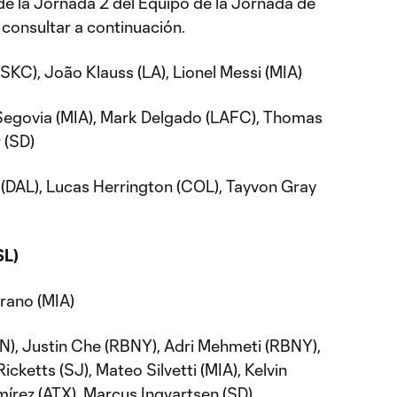
e la Jornada 2 del Equipo de la Jornada de
onsultar a continuación.
(SKC), João Klauss (LA), Lionel Messi (MIA)
Segovia (MIA), Mark Delgado (LAFC), Thomas
 (SD)
DAL), Lucas Herrington (COL), Tayvon Gray
SL)
rano (MIA)
N), Justin Che (RBNY), Adri Mehmeti (RBNY),
icketts (SJ), Mateo Silvetti (MIA), Kelvin
mírez (ATX), Marcus Ingvartsen (SD)