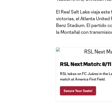
El Real Salt Lake viaja este
victorias, el Atlanta United
Benz Stadium. El partido c
la Montaña) con transmisio
RSL Next Match: 8/11
RSL takes on FC Juárez in the L
match at America First Field.
Secure Your Seats!