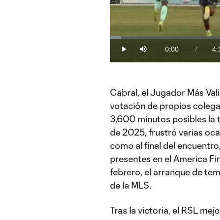
Loaded
:
3.90%
0:00
4:
/
Play
Mute
Current
Du
Time
Cabral, el Jugador Más Val
votación de propios colega
3,600 minutos posibles la 
de 2025, frustró varias oca
como al final del encuentr
presentes en el America Fir
febrero, el arranque de t
de la MLS.
Tras la victoria, el RSL mej