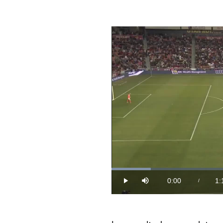
Loaded
:
13.20%
0:00
1:
/
Play
Mute
Current
Du
Time